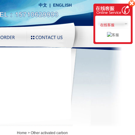
中文
|
ENGLISH
在线客服
Home
> Other activated carbon